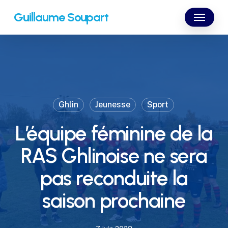
Skip
Menu
Guillaume Soupart
to
main
content
Ghlin
Jeunesse
Sport
L’équipe féminine de la
RAS Ghlinoise ne sera
pas reconduite la
saison prochaine