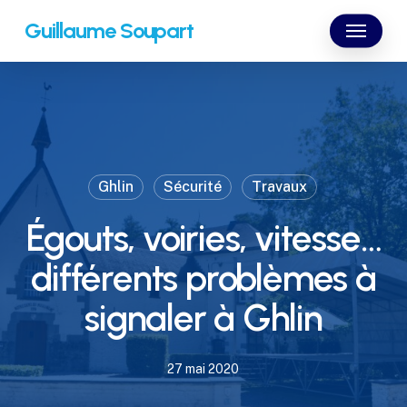
Skip
Menu
Guillaume Soupart
to
main
content
Ghlin
Sécurité
Travaux
Égouts, voiries, vitesse…
différents problèmes à
signaler à Ghlin
27 mai 2020