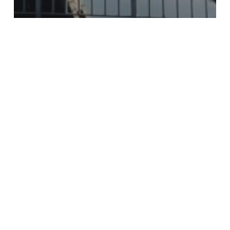
Ghlin
Travaux
Un chantier crucial pour Ghlin