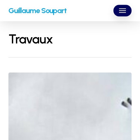
Skip
Menu
Guillaume Soupart
to
main
content
Travaux