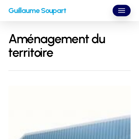
Skip
Menu
Guillaume Soupart
to
main
content
Aménagement du
territoire