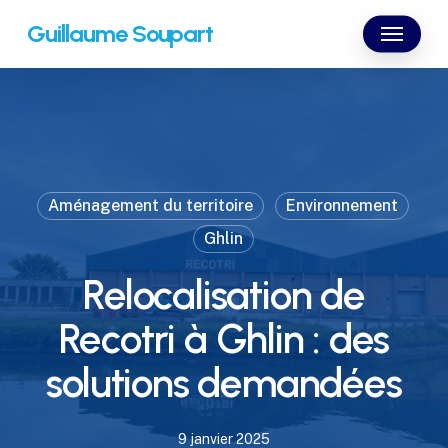
Skip
Menu
Guillaume Soupart
to
main
content
Aménagement du territoire
Environnement
Ghlin
Relocalisation de
Recotri à Ghlin : des
solutions demandées
9 janvier 2025